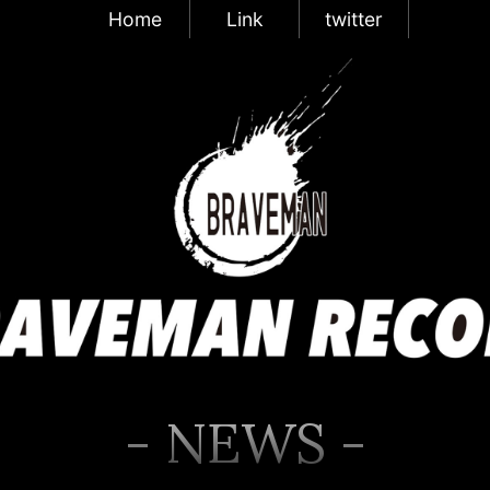
Home
Link
twitter
- NEWS -