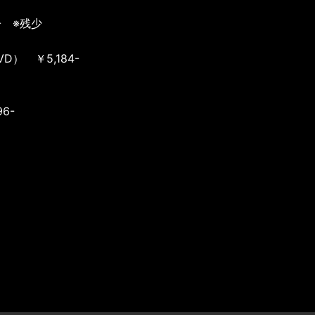
6- ※残少
DVD） ￥5,184-
6-