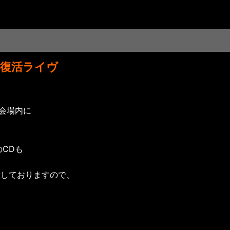
定復活ライヴ
ヴ会場内に
」のCDも
意しておりますので、