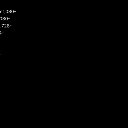
,080-
80-
728-
4-
-