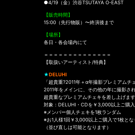
●4/19（金）渋谷TSUTAYA O-EAST
【販売時間】
15:00（先行物販）〜終演後まで
【場所】
各日・各会場内にて
＝＝＝＝＝＝＝＝＝＝＝＝＝＝
【取扱いアーティスト/特典】
★
DELUHI
「超貴重?2011年＋α年撮影プレミアム
2011年をメインに、その他の年に撮影さ
超貴重なプレミアムチェキを差し上げま
対象：DELUHI・CDを￥3,000以上
※メンバー個人チェキを1枚ランダム
※お1人様1回￥3,000以上ご購入で1枚と
（並び直しは可能となります）